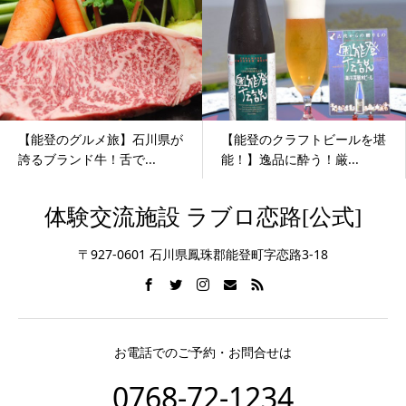
【能登のグルメ旅】石川県が
【能登のクラフトビールを堪
誇るブランド牛！舌で...
能！】逸品に酔う！厳...
体験交流施設 ラブロ恋路[公式]
〒927-0601 石川県鳳珠郡能登町字恋路3-18
お電話でのご予約・お問合せは
0768-72-1234