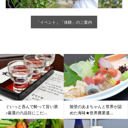
「イベント」「体験」のご案内
ぐいっと呑んで酔って旨い酒
能登のあまちゃんと世界が認
♪厳選の六品目にこだ...
めた海味★世界農業遺...