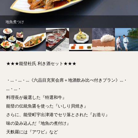
地酒呑み比べセット
★★★能登杜氏 利き酒セット★★★
・…・…・…《六品目充実会席＋地酒飲み比べ付きプラン》…・
…・…・
料理長が厳選した『特選和牛』
能登の伝統魚醤を使った『いしり貝焼き』
さらに、能登町宇出津港でセリ落とされた『お造り』
味の染み込んだ『地魚の煮付け』
天麩羅には『アワビ』など