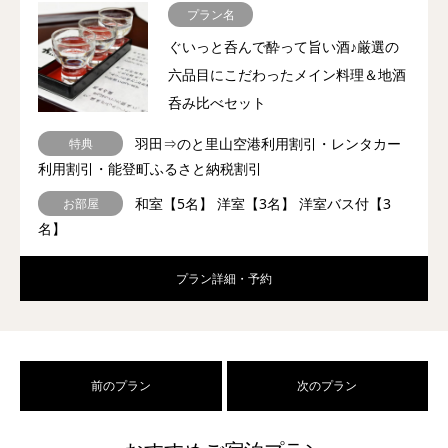
プラン名
ぐいっと呑んで酔って旨い酒♪厳選の
六品目にこだわったメイン料理＆地酒
呑み比べセット
羽田⇒のと里山空港利用割引・レンタカー
特典
利用割引・能登町ふるさと納税割引
和室【5名】 洋室【3名】 洋室バス付【3
お部屋
名】
プラン詳細・予約
前のプラン
次のプラン