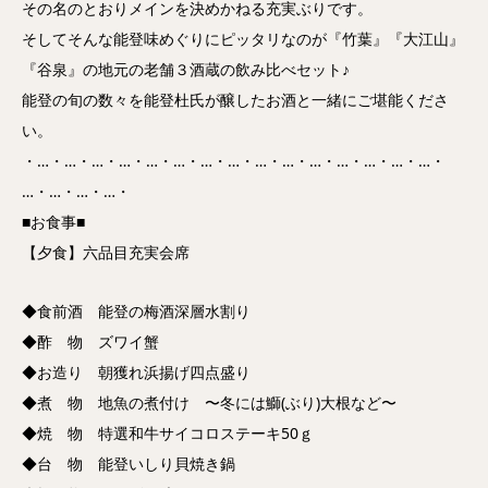
その名のとおりメインを決めかねる充実ぶりです。
そしてそんな能登味めぐりにピッタリなのが『竹葉』『大江山』
『谷泉』の地元の老舗３酒蔵の飲み比べセット♪
能登の旬の数々を能登杜氏が醸したお酒と一緒にご堪能くださ
い。
・…・…・…・…・…・…・…・…・…・…・…・…・…・…・…・
…・…・…・…・
■お食事■
【夕食】六品目充実会席
◆食前酒 能登の梅酒深層水割り
◆酢 物 ズワイ蟹
◆お造り 朝獲れ浜揚げ四点盛り
◆煮 物 地魚の煮付け 〜冬には鰤(ぶり)大根など〜
◆焼 物 特選和牛サイコロステーキ50ｇ
◆台 物 能登いしり貝焼き鍋