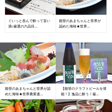
ぐいっと呑んで酔って旨い
能登のあまちゃんと世界が
酒♪厳選の六品目...
認めた海味★世界...
能登のあまちゃんと世界が認
【能登のクラフトビールを堪
めた海味★世界農業遺...
能！】逸品に酔う！厳...