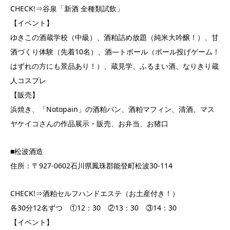
CHECK!⇒谷泉「新酒 全種類試飲」
【イベント】
ゆきこの酒蔵学校（中級）、酒粕詰め放題（純米大吟醸！）、甘
酒づくり体験（先着10名）、酒―トボール（ボール投げゲーム！
はずれの方にも景品あり！）、蔵見学、ふるまい酒、なりきり蔵
人コスプレ
【販売】
浜焼き、「Notopain」の酒粕パン、酒粕マフィン、清酒、マス
ヤケイコさんの作品展示・販売、お弁当、お猪口
■松波酒造
住所：〒927-0602石川県鳳珠郡能登町松波30-114
CHECK!⇒酒粕セルフハンドエステ（お土産付き！）
各30分12名ずつ ①12：30 ②13：30 ③14：30
【イベント】