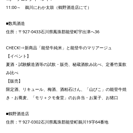
11:00～ 鵜川にわか太鼓（鶴野酒造店にて）
■数馬酒造
住所：〒927-0433石川県鳳珠郡能登町宇出津へ36
CHECK!⇒新商品「能登牛純米」と能登牛のマリアージュ
【イベント】
夏酒・試験醸造酒等の試飲・販売、秘蔵酒飲み比べ、定番竹葉飲
み比べ
【販売】
限定酒、リキュール、梅酒、酒粕石けん、「山びこ」の能登牛焼
き・お蕎麦、「モリ＋クモ食堂」のお弁当・お菓子、お猪口
■鶴野酒造店
住所：〒927-0302石川県鳳珠郡能登町鵜川19字64番地