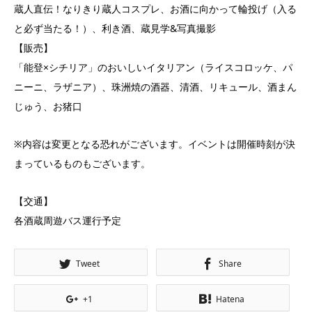
蔵人直伝！なりきり蔵人コスプレ、お酒に向かって輪投げ（入る
と必ず当たる！）、利き酒、蔵見学&写真撮影
【販売】
「能登×シチリア」のおいしいイタリアン（ライスコロッケ、パ
ニーニ、ラザニア）、珠洲焼の酒器、清酒、リキュール、酒まん
じゅう、お猪口
※内容は変更となる恐れがございます。イベントは開催時刻が決
まっているものもございます。
【交通】
各酒蔵周遊バス運行予定
Tweet
Share
+1
Hatena