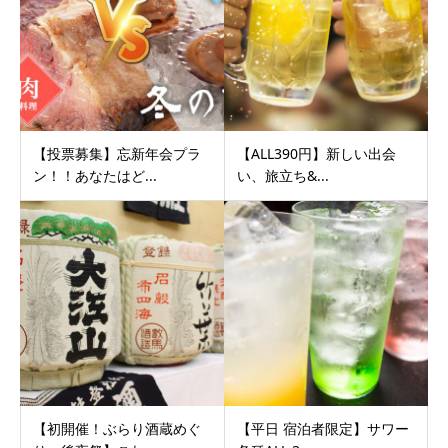
【投票募集】忘新年会プラ
【ALL390円】新しい出会
ン！！あなたはど...
い、旅立ち&...
【初開催！ぶらり酒蔵めぐ
【平日 宿泊者限定】サワー