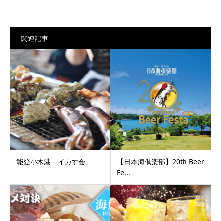
関連記事
能登小木港 イカす会
【日本海倶楽部】20th Beer
Fe...