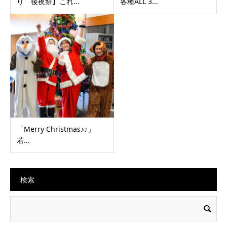
り 後夜祭】これ...
各種ALL 3...
「Merry Christmas♪♪」
若...
検索