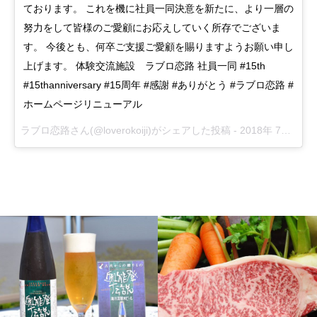
ております。 これを機に社員一同決意を新たに、より一層の
努力をして皆様のご愛顧にお応えしていく所存でございま
す。 今後とも、何卒ご支援ご愛顧を賜りますようお願い申し
上げます。 体験交流施設 ラブロ恋路 社員一同 #15th
#15thanniversary #15周年 #感謝 #ありがとう #ラブロ恋路 #
ホームページリニューアル
ラブロ恋路
さん(@loverokoiji)がシェアした投稿 -
2018年 7月月4日午後7時46分PDT