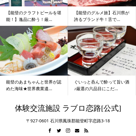
【能登のクラフトビールを堪
【能登のグルメ旅】石川県が
能！】逸品に酔う！厳...
誇るブランド牛！舌で...
能登のあまちゃんと世界が認
ぐいっと呑んで酔って旨い酒
めた海味★世界農業遺...
♪厳選の六品目にこだ...
体験交流施設 ラブロ恋路[公式]
〒927-0601 石川県鳳珠郡能登町字恋路3-18