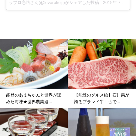
ラブロ恋路
さん(@loverokoiji)がシェアした投稿 -
2018年 7月月4日午後7時46分PDT
能登のあまちゃんと世界が認
【能登のグルメ旅】石川県が
めた海味★世界農業遺...
誇るブランド牛！舌で...