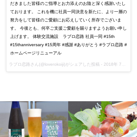
だきました皆様のご指導とお力添えのお陰と深く感謝いたし
ております。 これを機に社員一同決意を新たに、より一層の
努力をして皆様のご愛顧にお応えしていく所存でございま
す。 今後とも、何卒ご支援ご愛顧を賜りますようお願い申し
上げます。 体験交流施設 ラブロ恋路 社員一同 #15th
#15thanniversary #15周年 #感謝 #ありがとう #ラブロ恋路 #
ホームページリニューアル
ラブロ恋路
さん(@loverokoiji)がシェアした投稿 -
2018年 7月月4日午後7時46分PDT