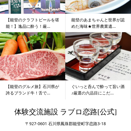
【能登のクラフトビールを堪
能登のあまちゃんと世界が認
能！】逸品に酔う！厳...
めた海味★世界農業遺...
【能登のグルメ旅】石川県が
ぐいっと呑んで酔って旨い酒
誇るブランド牛！舌で...
♪厳選の六品目にこだ...
体験交流施設 ラブロ恋路[公式]
〒927-0601 石川県鳳珠郡能登町字恋路3-18