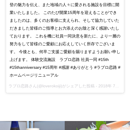
登の魅力を伝え、また地域の人々に愛される施設を目標に開
業いたしました。 このたび開業15周年を迎えることができ
ましたのは、多くのお客様に支えられ、そして協力していた
だきました皆様のご指導とお力添えのお陰と深く感謝いたし
ております。 これを機に社員一同決意を新たに、より一層の
努力をして皆様のご愛顧にお応えしていく所存でございま
す。 今後とも、何卒ご支援ご愛顧を賜りますようお願い申し
上げます。 体験交流施設 ラブロ恋路 社員一同 #15th
#15thanniversary #15周年 #感謝 #ありがとう #ラブロ恋路 #
ホームページリニューアル
ラブロ恋路
さん(@loverokoiji)がシェアした投稿 -
2018年 7月月4日午後7時46分PDT