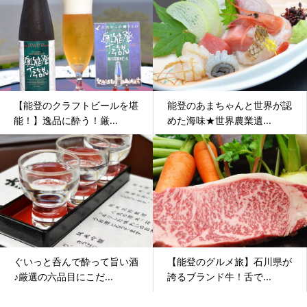
【能登のクラフトビールを堪
能登のあまちゃんと世界が認
能！】逸品に酔う！厳...
めた海味★世界農業遺...
ぐいっと呑んで酔って旨い酒
【能登のグルメ旅】石川県が
♪厳選の六品目にこだ...
誇るブランド牛！舌で...